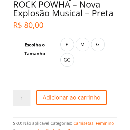
ROCK POWHA – Nova
Explosão Musical – Preta
R$
80,00
P
M
G
Escolha o
P
M
G
Tamanho
GG
GG
Camiseta
Adicionar ao carrinho
Baby
Look
ROCK
POWHA
SKU:
Não aplicável
Categorias:
Camisetas
,
Feminino
-