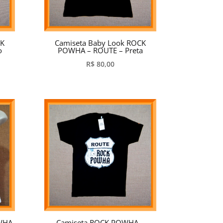
CK
Camiseta Baby Look ROCK
o
POWHA – ROUTE – Preta
R$
80,00
OWHA
Camiseta ROCK POWHA –