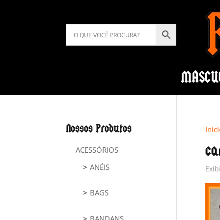
MASCU
Nossos Produtos
Iníc
ca
ACESSÓRIOS
ANÉIS
Exib
BAGS
BANDANS