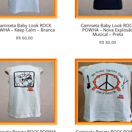
amiseta Baby Look ROCK
Camiseta Baby Look RO
WHA – Keep Calm – Branca
POWHA – Nova Explosã
Musical – Preta
R$
60,00
R$
80,00
iseta Regata ROCK POWHA
Camiseta Regata ROCK P