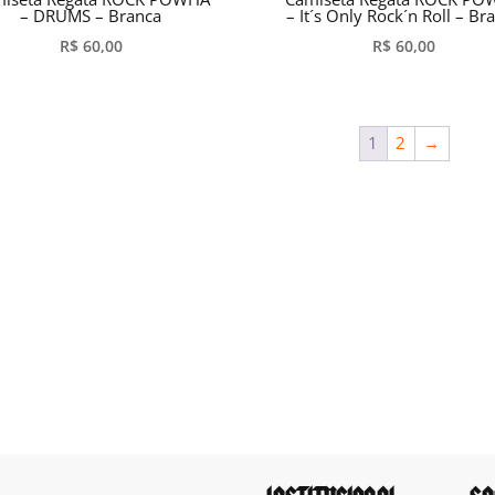
– DRUMS – Branca
– It´s Only Rock´n Roll – Br
R$
60,00
R$
60,00
1
2
→