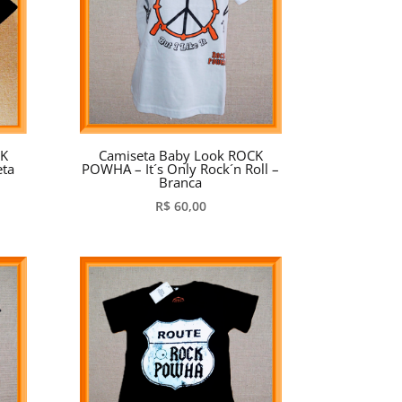
CK
Camiseta Baby Look ROCK
eta
POWHA – It´s Only Rock´n Roll –
Branca
R$
60,00