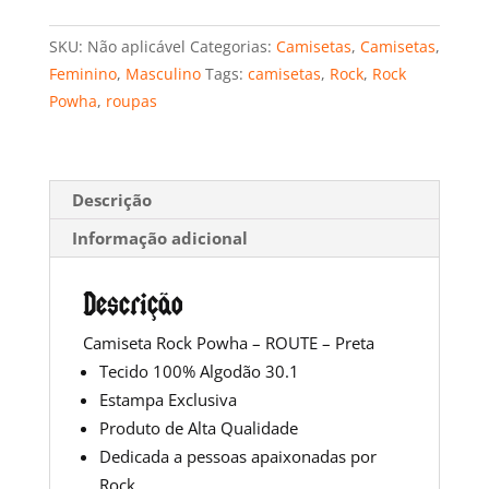
-
ROUTE
SKU:
Não aplicável
Categorias:
Camisetas
,
Camisetas
,
-
Feminino
,
Masculino
Tags:
camisetas
,
Rock
,
Rock
Preta
Powha
,
roupas
quantidade
Descrição
Informação adicional
Descrição
Camiseta Rock Powha – ROUTE – Preta
Tecido 100% Algodão 30.1
Estampa Exclusiva
Produto de Alta Qualidade
Dedicada a pessoas apaixonadas por
Rock.