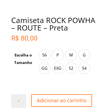
Camiseta ROCK POWHA
– ROUTE – Preta
R$
80,00
56
P
M
G
Escolha o
56
P
M
G
Tamanho
GG
EXG
52
54
GG
EXG
52
54
Camiseta
Adicionar ao carrinho
ROCK
POWHA